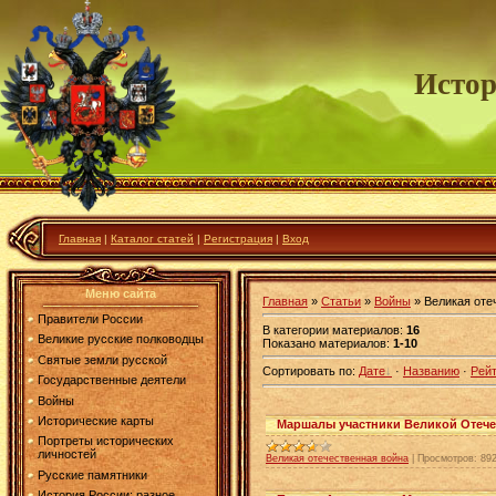
Истор
Главная
|
Каталог статей
|
Регистрация
|
Вход
Меню сайта
Главная
»
Статьи
»
Войны
» Великая оте
Правители России
В категории материалов
:
16
Великие русские полководцы
Показано материалов
:
1-10
Святые земли русской
Сортировать по
:
Дате
·
Названию
·
Рейт
Государственные деятели
Войны
Исторические карты
Маршалы участники Великой Отече
Портреты исторических
личностей
Великая отечественная война
|
Просмотров:
89
Русские памятники
История России: разное