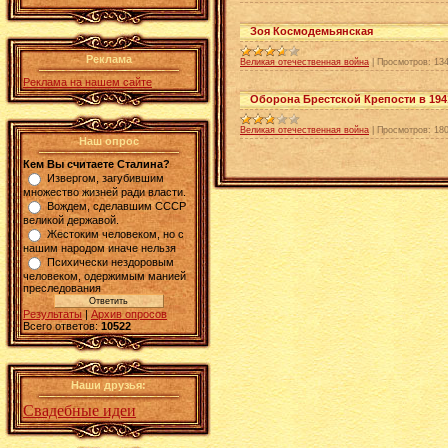
Зоя Космодемьянская
Реклама
Великая отечественная война
|
Просмотров:
13
Реклама на нашем сайте
Оборона Брестской Крепости в 194
Великая отечественная война
|
Просмотров:
18
Наш опрос
Кем Вы считаете Сталина?
Извергом, загубившим
множество жизней ради власти.
Вождем, сделавшим СССР
великой державой.
Жестоким человеком, но с
нашим народом иначе нельзя
Психически нездоровым
человеком, одержимым манией
преследования
Результаты
|
Архив опросов
Всего ответов:
10522
Наши друзья:
Свадебные идеи