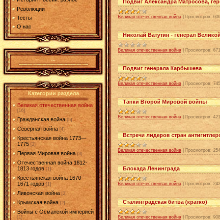
Подвиг Александра Матросова, ге
Революции
Великая отечественная война
|
Просмотров:
60
Тесты
О нас
Николай Ватутин - генерал Велико
Великая отечественная война
|
Просмотров:
67
...
Подвиг генерала Карбышева
Великая отечественная война
|
Просмотров:
74
Категории раздела
Танки Второй Мировой войны
Великая отечественная война
[16]
Великая отечественная война
|
Просмотров:
42
Гражданская война
[5]
Северная война
[4]
Встречи лидеров стран антигитле
Крестьянская война 1773—
1775
[2]
Великая отечественная война
|
Просмотров:
25
Первая Мировая война
[3]
Отечественная война 1812-
Блокада Ленинграда
1813 годов
[1]
Крестьянская война 1670—
1671 годов
Великая отечественная война
|
Просмотров:
24
[1]
Ливонская война
[2]
Сталинградская битва (кратко)
Крымская война
[2]
Войны с Османской империей
Великая отечественная война
|
Просмотров:
90
[1]