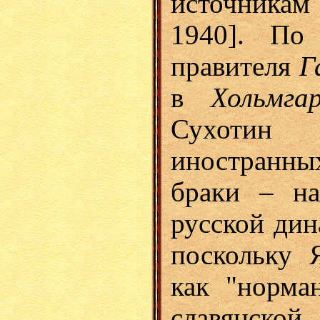
источникам
1940]. По 
правителя
Г
в
Хольмг
Сухотин 
иностранн
браки – на
русской дин
поскольку 
как "норма
славянской