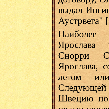
выдал Ингиг
Аустрвега" [
Наиболее
Ярослава 
Снорри Ст
Ярослава, с
летом ил
Следующе
Швецию пос
целью прове