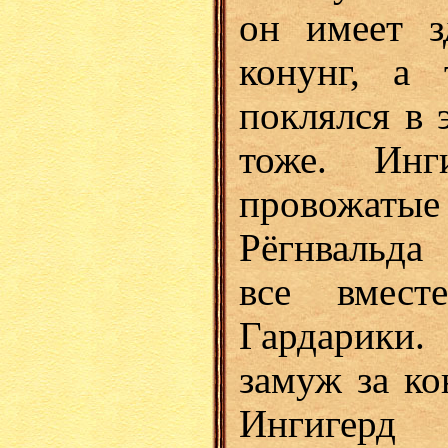
он имеет з
конунг, а
поклялся в 
тоже. Инг
провожаты
Рёгнвальда
все вмес
Гардарики
замуж за ко
Ингигерд 