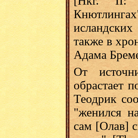
[Hkr. II
Кнютлинга
исландских 
также в хро
Адама Бреме
От источн
обрастает п
Теодрик со
"женился на
сам [Олав] с