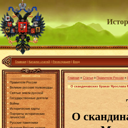
Истор
Главная
|
Каталог статей
|
Регистрация
|
Вход
Меню сайта
Главная
»
Статьи
»
Правители России
»
Правители России
О скандинавских браках Ярослава 
Великие русские полководцы
Святые земли русской
Государственные деятели
Войны
Исторические карты
О скандин
Портреты исторических
личностей
Русские памятники
История России: разное