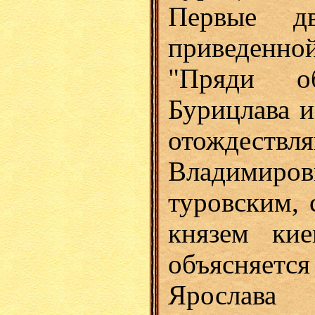
Первые д
приведенной
"Пряди о
Бурицлава и
отождест
Владимиров
туровским, 
князем кие
объясняет
Ярослав