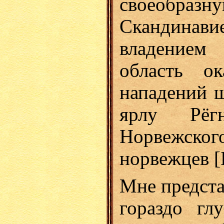
своеобразн
Скандина
владением
область о
нападений ш
ярлу Рёг
Норвежско
норвежцев [
Мне предста
гораздо гл