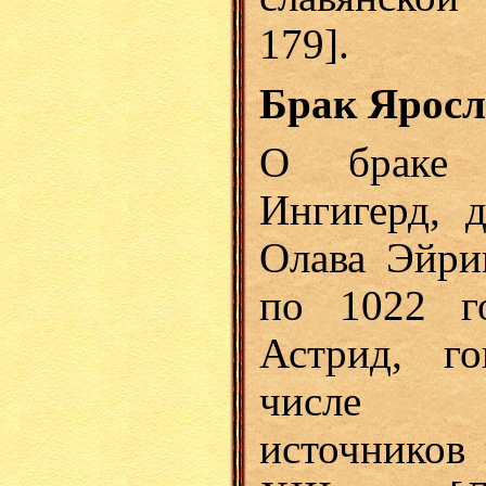
179].
Брак Яросл
О браке 
Ингигерд, 
Олава Эйри
по 1022 го
Астрид, го
числе д
источников 