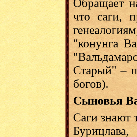
Обращает на
что саги, 
генеалоги
"конунга Ва
"Вальдамар
Старый" – п
богов).
Сыновья В
Саги знают 
Бурицлава,