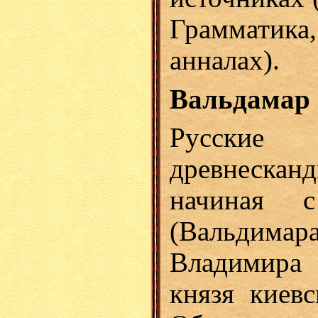
Грамматика
анналах).
Вальдамар
Русские
древнеска
начиная с
(Вальдим
Владимира 
князя киевс