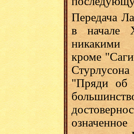
последующу
Передача Ла
в начале 
никакими 
кроме "Саги
Стурлусона 
"Пряди об 
большинство
достовернос
означенно