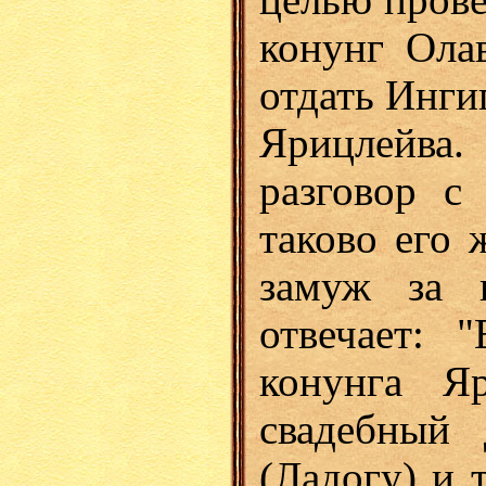
конунг Ола
отдать Ингиг
Ярицлейв
разговор с
таково его 
замуж за 
отвечает: 
конунга Я
свадебный 
(Ладогу) и 