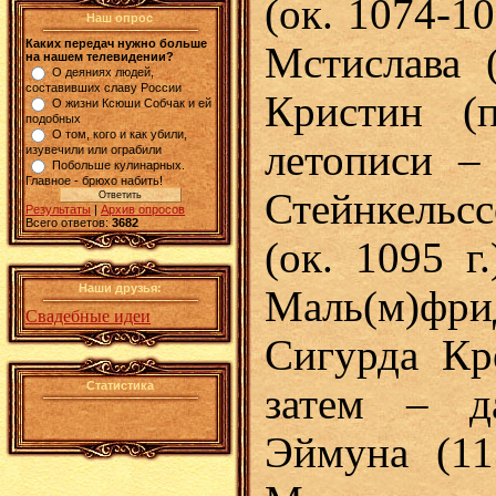
(ок. 1074-10
Наш опрос
Каких передач нужно больше
Мстислава 
на нашем телевидении?
О деяниях людей,
составивших славу России
Кристин (
О жизни Ксюши Собчак и ей
подобных
О том, кого и как убили,
летописи –
изувечили или ограбили
Побольше кулинарных.
Главное - брюхо набить!
Стейнкельс
Результаты
|
Архив опросов
Всего ответов:
3682
(ок. 1095 г
Наши друзья:
Маль(м)фри
Свадебные идеи
Сигурда Кре
Статистика
затем – д
Эймуна (11