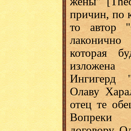
жены" [Theo
причин, по 
то автор "
лаконично 
которая бу
изложена
Ингигерд 
Олаву Хара
отец те обе
Вопреки 
договору, О