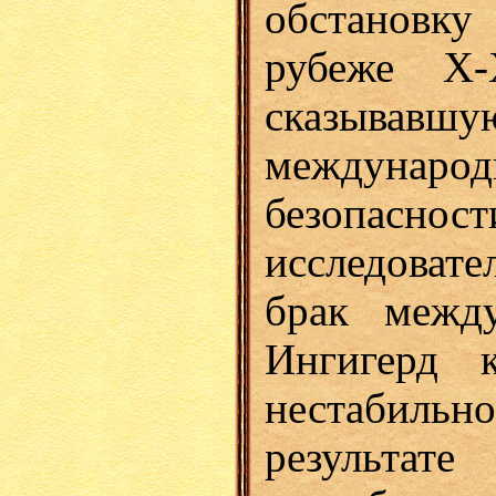
обстановку
рубеже X-
сказывавш
международ
безопас
исследовате
брак межд
Ингигерд 
нестабильно
результ