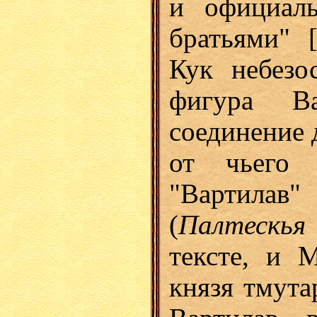
и официаль
братьями" 
Кук небезос
фигура Ва
соединение 
от чьего 
"Вартила
(
Палтескь
тексте, и 
князя тмута