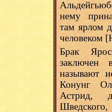
Альдейгьюбо
нему прина
там ярлом д
человеком [H
Брак Яро
заключен 
называют и
Конунг Ол
Астрид, 
Шведского