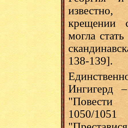
известно,
крещении 
могла стать
скандинавск
138-139].
Единственн
Ингигерд –
"Повести
1050/105
"Преставися