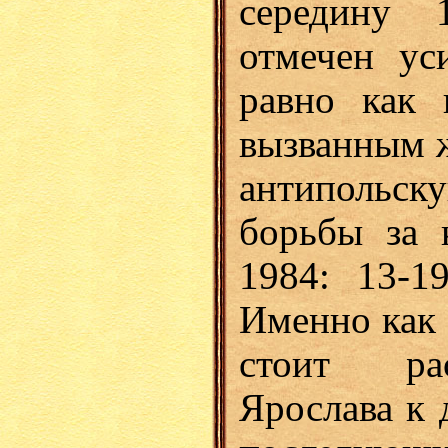
середину 
отмечен ус
равно как и
вызванным ж
антипольск
борьбы за 
1984: 13-1
Именно как 
стоит рас
Ярослава к 