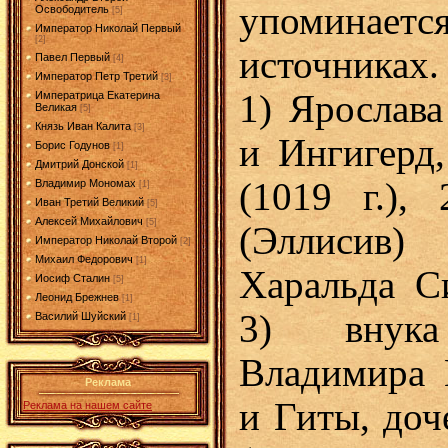
упоминае
Освободитель
[5]
Император Николай Первый
[2]
источника
Павел Первый
[4]
Император Петр Третий
[3]
1) Ярослава
Императрица Екатерина
Великая
[5]
Князь Иван Калита
[3]
и Ингигерд
Борис Годунов
[1]
Дмитрий Донской
[1]
(1019 г.),
Владимир Мономах
[1]
Иван Третий Великий
[5]
Алексей Михайлович
[5]
(Эллисив)
Император Николай Второй
[2]
Михаил Федорович
[1]
Харальда Си
Иосиф Сталин
[5]
Леонид Брежнев
[1]
3) внука
Василий Шуйский
[1]
Владимира 
Реклама
и Гиты, доч
Реклама на нашем сайте