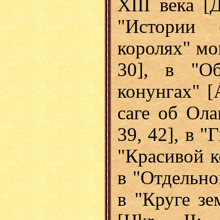
XIII века [
"Истории 
королях" мо
30], в "О
конунгах" [
саге об Ола
39, 42], в "
"Красивой ко
в "Отдельно
в "Круге з