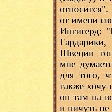
относится".
от имени сво
Ингигерд: "
Гардарики,
Швеции тог
мне думаетс
для того, 
также хочу 
он там на в
и ничуть не