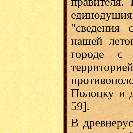
правителя. 
единодуши
"сведения 
нашей лето
городе с
территори
противоп
Полоцку и д
59].
В древнерус