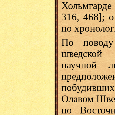
Хольмгарде 
316, 468]; 
по хронолог
По поводу
шведской 
научной ли
предположен
побудивши
Олавом Шве
по Восточ