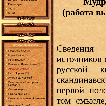
Мудр
Революции
Тесты
(работа в
О нас
...
Сведения
Категории раздела
Первые князья
[5]
Борис Ельцин
источников 
[3]
Иван Грозный
[17]
Владимир Ильич Ленин
[3]
русской к
Ярослав Мудрый
[3]
Петр Первый
[13]
скандинав
Александр Невский
[5]
Императрица Екатерина
Первая
[4]
первой пол
Самозванцы
[3]
Никита Хрущев
[8]
том смысле
Императрица Анна Иоанновна
[3]
Александр Второй