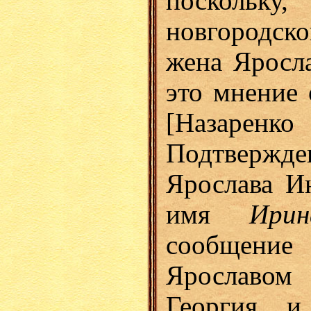
поскольк
новгородск
жена Яросл
это мнение 
[Назарен
Подтвержден
Ярослава И
имя
Ирин
сообщение 
Ярославом
Георгия и