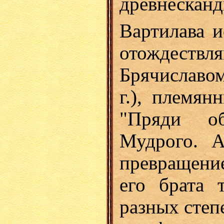
древнесканд
Вартилава и
отождеств
Брячиславом
г.), племян
"Пряди о
Мудрого. А
превращени
его брата 
разных степ