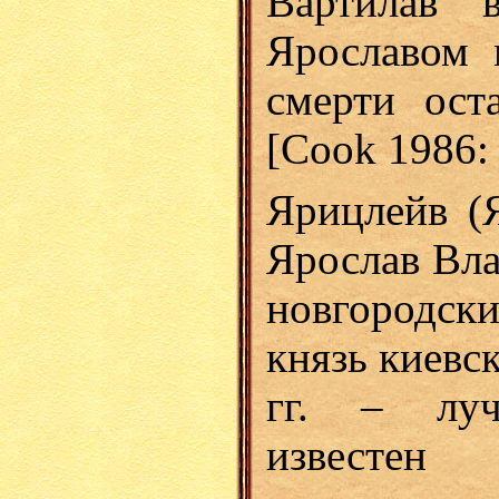
Вартилав 
Ярославом 
смерти ост
[Cook 1986: 
Ярицлейв (
Ярослав Вл
новгородски
князь киевс
гг. – луч
известен