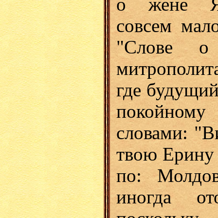
о жене Яр
совсем мал
"Слове о
митрополита
где будущий
покойном
словами: "В
твою Ерину 
по: Молдов
иногда от