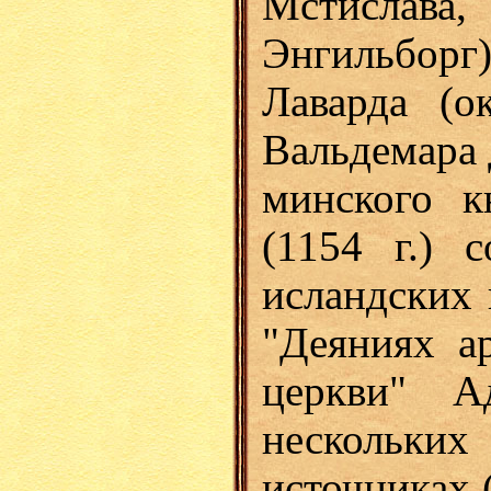
Мстисла
Энгильборг)
Лаварда (о
Вальдемара 
минского к
(1154 г.) 
исландских 
"Деяниях а
церкви" А
нескольких
источниках 