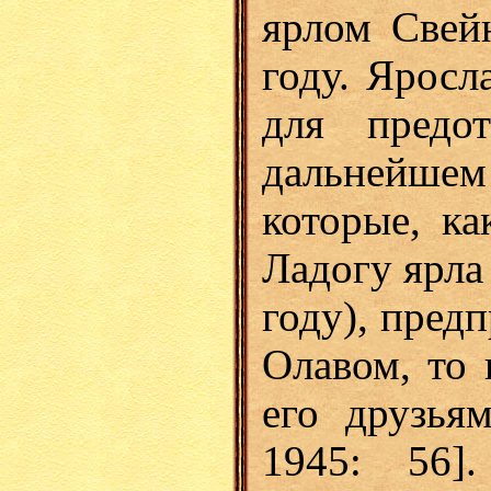
ярлом Свей
году. Яросл
для предо
дальнейшем
которые, ка
Ладогу ярла
году), пред
Олавом, то
его друзья
1945: 56]