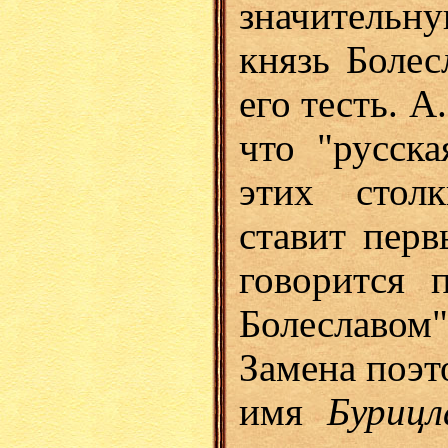
значительн
князь Болес
его тесть. А
что "русск
этих стол
ставит перв
говорится 
Болеславом"
Замена поэт
имя
Буриц